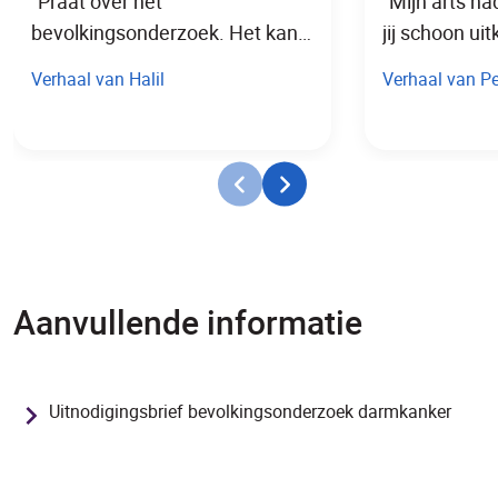
“Praat over het
"Mijn arts ha
bevolkingsonderzoek. Het kan
jij schoon ui
mensen veel ellende besparen.”
Verhaal van Halil
Verhaal van Pe
Aanvullende informatie
Uitnodigingsbrief bevolkingsonderzoek darmkanker