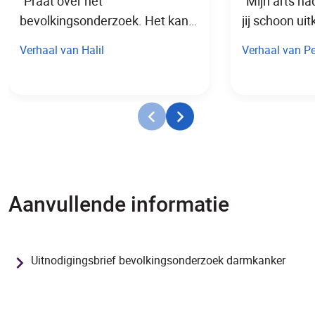
“Praat over het
"Mijn arts ha
bevolkingsonderzoek. Het kan
jij schoon ui
mensen veel ellende besparen.”
Verhaal van Halil
Verhaal van Pe
Aanvullende informatie
Uitnodigingsbrief bevolkingsonderzoek darmkanker