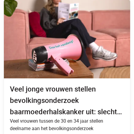
Veel jonge vrouwen stellen
bevolkingsonderzoek
baarmoederhalskanker uit: slechts
Veel vrouwen tussen de 30 en 34 jaar stellen
3 op de 10 onderneemt snel actie
deelname aan het bevolkingsonderzoek