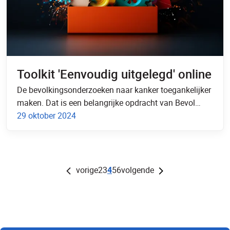
Toolkit 'Eenvoudig uitgelegd' online
De bevolkingsonderzoeken naar kanker toegankelijker
maken. Dat is een belangrijke opdracht van Bevol…
29 oktober 2024
eerste pagina
pagina
pagina
pagina
pagina
pagina
pagina
pagina
laatste pagina
vorige
2
3
4
5
6
volgende