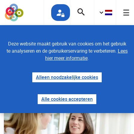
Deze website maakt gebruik van cookies om het gebruik
te analyseren en de gebruikerservaring te verbeteren.
Lees
hier meer informatie
.
Home
Alleen noodzakelijke cookies
Nieuws
Alle cookies accepteren