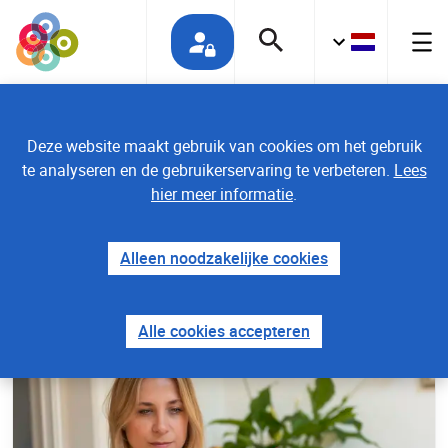
Deze website maakt gebruik van cookies om het gebruik
te analyseren en de gebruikerservaring te verbeteren.
Lees
hier meer informatie
.
Home
Alleen noodzakelijke cookies
Nieuws
Alle cookies accepteren