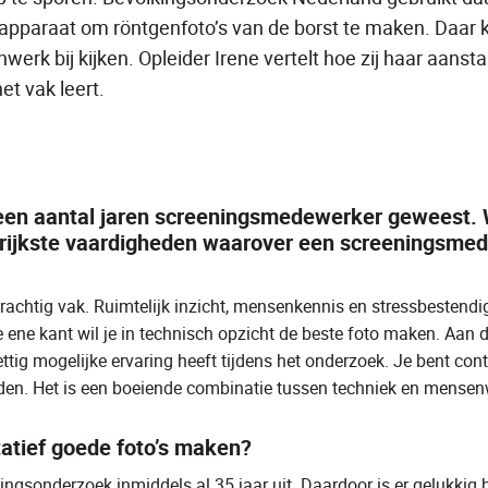
paraat om röntgenfoto’s van de borst te maken. Daar 
erk bij kijken. Opleider Irene vertelt hoe zij haar aanst
et vak leert.
k een aantal jaren screeningsmedewerker geweest. W
grijkste vaardigheden waarover een screeningsme
rachtig vak. Ruimtelijk inzicht, mensenkennis en stressbestendig
ene kant wil je in technisch opzicht de beste foto maken. Aan d
rettig mogelijke ervaring heeft tijdens het onderzoek. Je bent co
den. Het is een boeiende combinatie tussen techniek en mensen
tatief goede foto’s maken?
ngsonderzoek inmiddels al 35 jaar uit. Daardoor is er gelukkig h