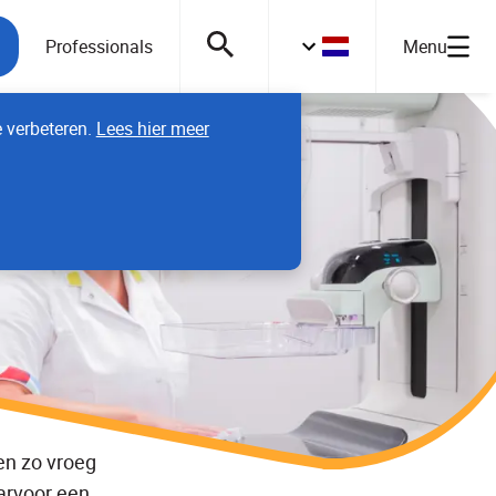
Professionals
Menu
e verbeteren.
Lees hier meer
en zo vroeg
arvoor een