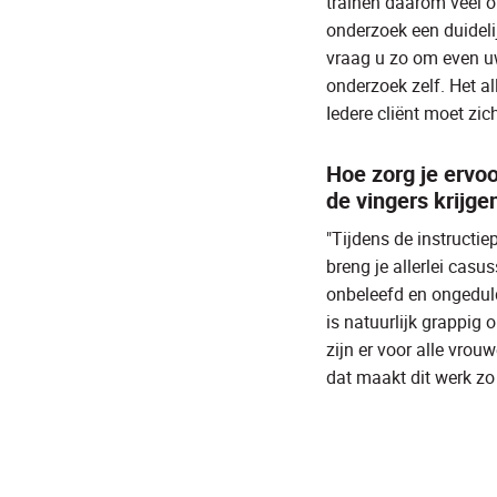
trainen daarom veel op
onderzoek een duidelij
vraag u zo om even u
onderzoek zelf. Het al
Iedere cliënt moet zic
Hoe zorg je ervoo
de vingers krijge
"Tijdens de instructie
breng je allerlei casu
onbeleefd en ongeduldi
is natuurlijk grappig 
zijn er voor alle vrou
dat maakt dit werk zo
Lees meer ervaringsverhalen