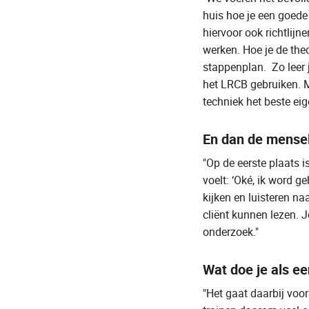
huis hoe je een goede
hiervoor ook richtlijne
werken. Hoe je de theo
stappenplan. Zo leer 
het LRCB gebruiken. Ma
techniek het beste eig
En dan de menseli
"Op de eerste plaats is
voelt:
‘Oké, ik word g
kijken en luisteren na
cliënt kunnen lezen. 
onderzoek."
Wat doe je als e
"Het gaat daarbij voor