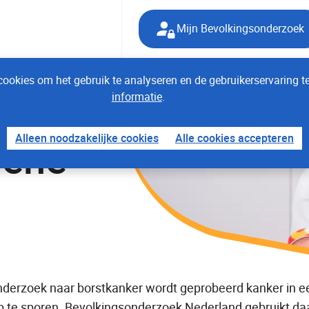
Mijn Bevolkingsonderzoek
ookies om het gebruik te analyseren en de gebruikerservaring t
informatie
.
Alleen noodzakelijke cookies
Alle cookies accepteren
rene
onderzoek naar borstkanker wordt geprobeerd kanker in e
p te sporen. Bevolkingsonderzoek Nederland gebruikt da