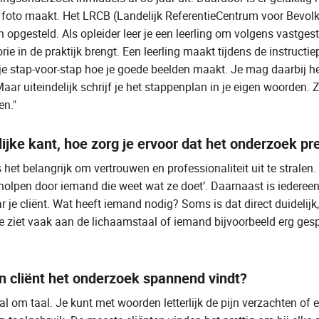
 foto maakt. Het LRCB (Landelijk ReferentieCentrum voor Bevol
n opgesteld. Als opleider leer je een leerling om volgens vastgeste
rie in de praktijk brengt. Een leerling maakt tijdens de instructi
je stap-voor-stap hoe je goede beelden maakt. Je mag daarbij he
ar uiteindelijk schrijf je het stappenplan in je eigen woorden. 
en."
jke kant, hoe zorg je ervoor dat het onderzoek pre
 het belangrijk om vertrouwen en professionaliteit uit te stralen. 
eholpen door iemand die weet wat ze doet’
. Daarnaast is iedereen
ar je cliënt. Wat heeft iemand nodig? Soms is dat direct duidelij
Je ziet vaak aan de lichaamstaal of iemand bijvoorbeeld erg ges
en cliënt het onderzoek spannend vindt?
al om taal. Je kunt met woorden letterlijk de pijn verzachten of