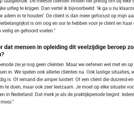
 taalgebruik. De meeste cliënten vinden het prettig om bij elke 
ke uitleg te krijgen. Dan vertel ik bijvoorbeeld:
‘ik ga u nu klaarz
w adem in te houden’.
De cliënt is dan meer gefocust op mijn a
lerbelangrijkst is om oog en oor te hebben voor je cliënt en haar
h veilig en gehoord voelen."
r dat mensen in opleiding dit veelzijdige beroep zo
n?
periode zie je nog geen cliënten. Maar we oefenen wel met en op 
ssen in. We spelen ook allerlei cliënten na. Ook lastige situaties,
g is. Of iemand die amper luistert. Of een cliënt die duizend-en
om te doen, maar ook zeer leerzaam. Je moet op elke situatie voo
wen in Nederland. Dat merk je als de praktijkperiode begint. Iedere
 mooi."