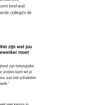
komt heel wat
aande collega’s de
at zijn wat jou
dewerker moet
heid zijn belangrijke
e andere kant wil je
ntinu aan het schakelen
werk."
eel veel kennis in