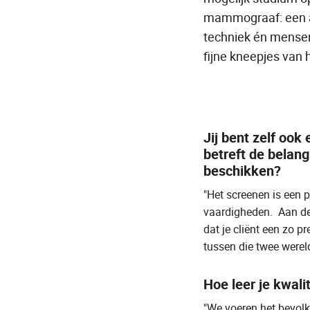
mammograaf: een ap
techniek én mensenw
fijne kneepjes van h
Jij bent zelf oo
betreft de belan
beschikken?
"Het screenen is een p
vaardigheden. Aan de 
dat je cliënt een zo p
tussen die twee werel
Hoe leer je kwali
"We voeren het bevolki