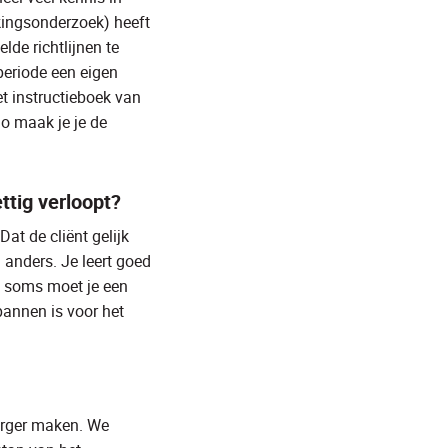
kingsonderzoek) heeft
lde richtlijnen te
eperiode een eigen
t instructieboek van
Zo maak je je de
ttig verloopt?
Dat de cliënt gelijk
 anders. Je leert goed
k, soms moet je een
pannen is voor het
 erger maken. We