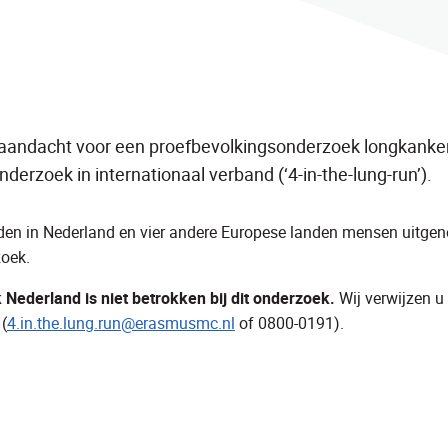
l aandacht voor een proefbevolkingsonderzoek longkanker
derzoek in internationaal verband (‘4-in-the-lung-run’).
en in Nederland en vier andere Europese landen mensen uitge
zoek.
Nederland is niet betrokken bij dit onderzoek.
Wij verwijzen u
(
4.in.the.lung.run@erasmusmc.nl
of 0800-0191).