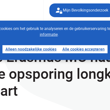
Mijn Bevolkingsonderzoek
ookies om het gebruik te analyseren en de gebruikerservaring t
informatie
.
Alleen noodzakelijke cookies
Alle cookies accepteren
e Erasmus MC na
e opsporing long
art