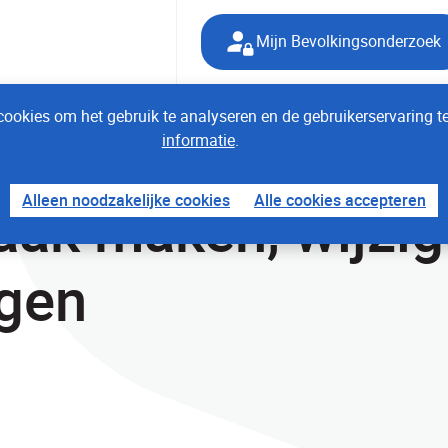
Mijn Bevolkingsonderzoek
ookies om het gebruik te analyseren en de gebruikerservaring t
informatie
.
ker
Alleen noodzakelijke cookies
Alle cookies accepteren
aak maken, wijzig
gen