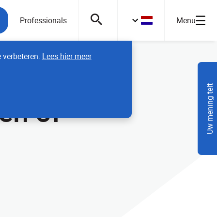
Professionals
Menu
e verbeteren.
Lees hier meer
Uw mening telt
en of