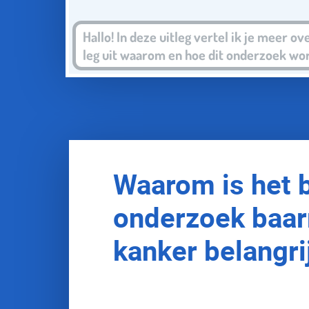
Waarom is het 
onderzoek baar
kanker belangri
Baarmoederhalskanker komt het me
60 jaar.