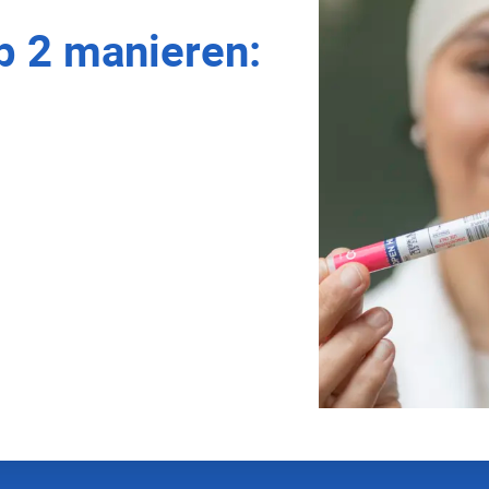
 2 manieren:
raktijk. Hiervoor maakt u zelf een afspraak
jgt u automatisch bij uw eerste uitnodiging
an 30 jaar? Dan kunt u de test zelf
e bellen met 088-00 01 388