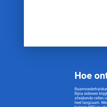
Elk jaar krijgen 900 mensen baarm
mensen aan deze ziekte.
Als afwijkende cellen op tijd ont
voorkomen worden.
Hoe ont
Baarmoederhalskank
Bijna iedereen krij
afwijkende cellen 
heel langzaam. Mee
kunnen HPV en afwi