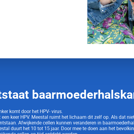
oederhalskanker. Per jaar overlijden 200
dekt worden kan baarmoederhalskanker
staat baarmoederhals­ka
er komt door het HPV- virus.
gt een keer HPV.
Meestal ruimt het lichaam dit zelf op. Als dat nie
ontstaan. Afwijkende cellen kunnen veranderen in baarmoederhal
stal duurt het 10 tot 15 jaar. Door mee te doen aan het bevolk
jkende cellen op tijd ontdekt worden.