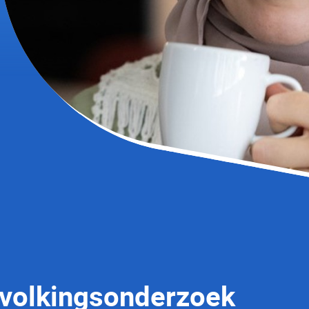
evolkings­onderzoek