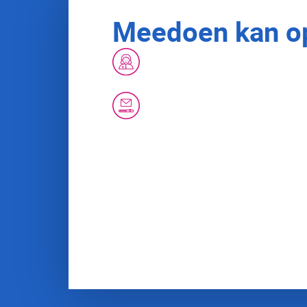
Meedoen kan op
Via een uitstrijkje bij de huisartsp
bij de huisarts.
Thuis met een zelftest. De test kri
als u 30 jaar wordt. Bent u ouder d
aanvragen met uw DigiD of door t