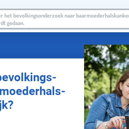
bevolkings­
moeder­hals­
jk?
este voor bij vrouwen tussen de 30 en