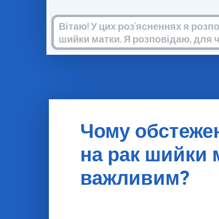
Чому обстеже
на рак шийки 
важливим?
Рак шийки матки найчастіше зустр
років.