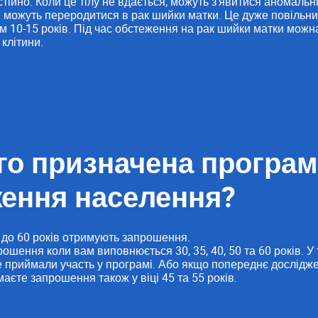
тійно. Коли це тілу не вдається, можуть з'явитися аномальні
 можуть переродитися в рак шийки матки. Це дуже повільни
м 10-15 років. Під час обстеження на рак шийки матки можн
клітини.
го призначена програм
ення населення?
30 до 60 років отримують запрошення.
ошення коли вам виповнюється 30, 35, 40, 50 та 60 років. У
е приймали участь у програмі. Або якщо попереднє дослідж
маєте запрошення також у віці 45 та 55 років.