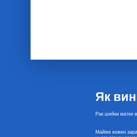
Щороку 900 людей хворіють на ра
помирає 200 людей на рік.
Запобігти раку шийки матки мож
аномальних клітин.
Як вин
Рак шийки матки в
Майже кожен зара