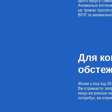
цього вірусу самос
Аномальні клітини
це триває протяго
ВПЛ та аномальні 
Для ко
обстеж
Жінки у віці від 
Ви отримаєте запр
якщо ви раніше н
потребує, ви отри