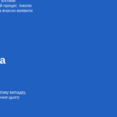
 клітини.
й процес. Інколи
а вчасно виявити
а
 тому випадку,
ення цього