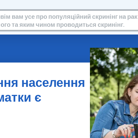
ння населення
матки є
ічається у жінок віком від 30 до 60