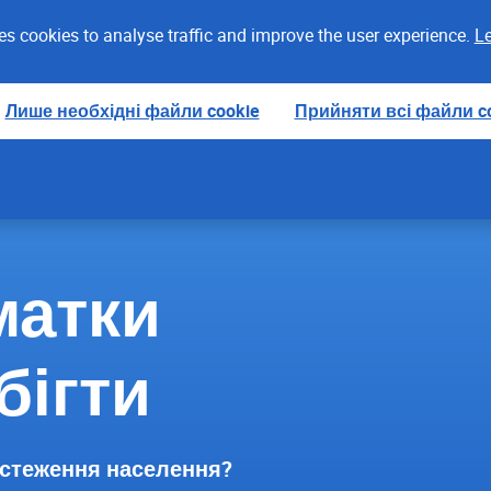
es cookies to analyse traffic and improve the user experience.
Le
Лише необхідні файли cookie
Прийняти всі файли c
матки
бігти
бстеження населення?