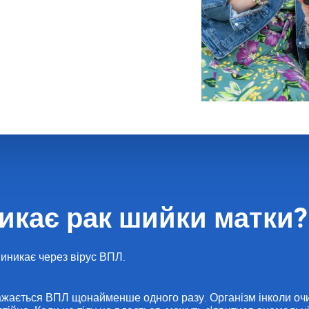
к шийки матки. Від цієї хвороби
ливо у разі вчасного виявлення
икає рак шийки матки?
иникає через вірус ВПЛ.
жається ВПЛ щонайменше одного разу. Організм інколи оч