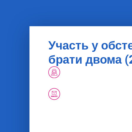
Участь у обст
брати двома (
Через аналіз мазку у практиці сі
самі записатись на прийом до сі
Вдома самостійно зробити тест.
першим запрошенням, коли вам 
років? Тоді ви можете самостійн
або подзвонивши на номер 088-