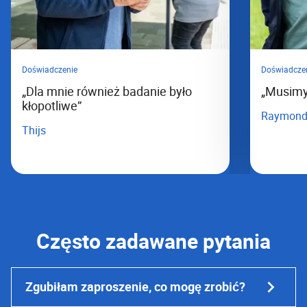
Doświadczenie
Doświadcze
„Dla mnie również badanie było
„Musimy
kłopotliwe”
Raymon
Thijs
Często zadawane pytania
Zgubiłam zaproszenie, co mogę zrobić?