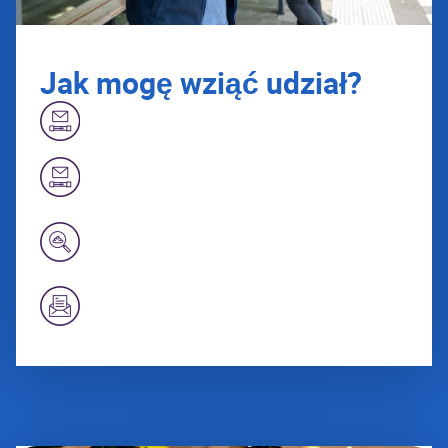
Jak mogę wziąć udział?
Otrzymasz zaproszenie z testem kału
do wykonania w domu.
Wykonujesz test w domu i wysyłasz go.
Następnie laboranci sprawdzają, czy w
kale znajduje się krew. Krew może
oznaczać polip.
List z wynikami otrzymasz w ciągu 2
tygodni.