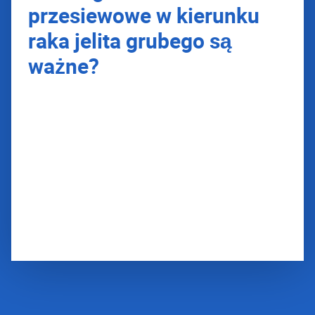
przesiewowe w kierunku
raka jelita grubego są
ważne?
Każdego roku na raka jelita grubego
zapada 12 000 osób.
Rak ten występuje najczęściej u osób w
wieku powyżej 55 roku życia.
Można mu jednak zapobiegać poprzez
udział w badaniach przesiewowych.
Często w ogóle nie zauważa się
początków raka jelita grubego. Dlatego
tak ważne jest badanie się.