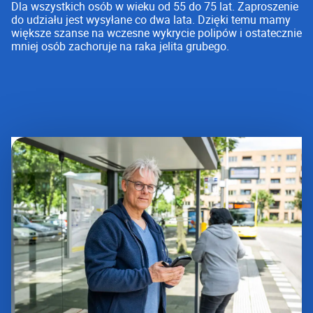
Dla wszystkich osób w wieku od 55 do 75 lat. Zaproszenie
do udziału jest wysyłane co dwa lata. Dzięki temu mamy
większe szanse na wczesne wykrycie polipów i ostatecznie
mniej osób zachoruje na raka jelita grubego.