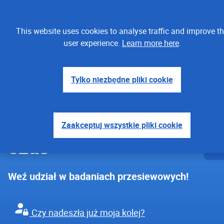
This website uses cookies to analyse traffic and improve t
user experience.
Learn more here
.
wyjaśnione w prosty sposób
Rak jelita grubego
Tylko niezbędne pliki cookie
Twoja opinia się liczy
Wykrywanie raka
jelita grubego na
Zaakceptuj wszystkie pliki cookie
czas
Weź udział w badaniach przesiewowych!
Czy nadeszła już moja kolej?